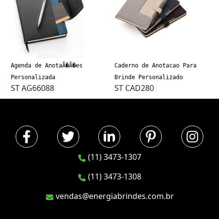
Agenda de AnotaÃ�Ã�es
Caderno de Anotacao Para
Personalizada
Brinde Personalizado
ST AG66088
ST CAD280
(11) 3473-1307
(11) 3473-1308
vendas@energiabrindes.com.br