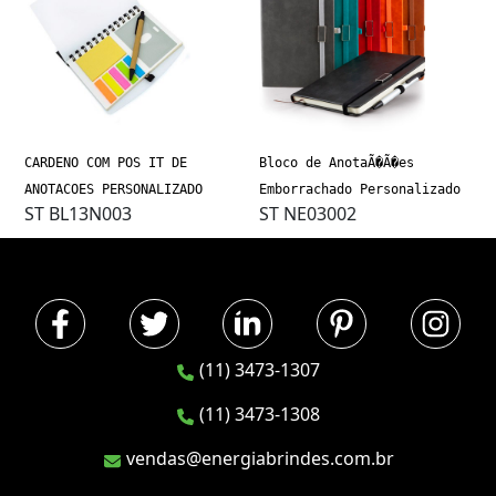
CARDENO COM POS IT DE
Bloco de AnotaÃ�Ã�es
ANOTACOES PERSONALIZADO
Emborrachado Personalizado
ST BL13N003
ST NE03002
(11) 3473-1307
(11) 3473-1308
vendas@energiabrindes.com.br