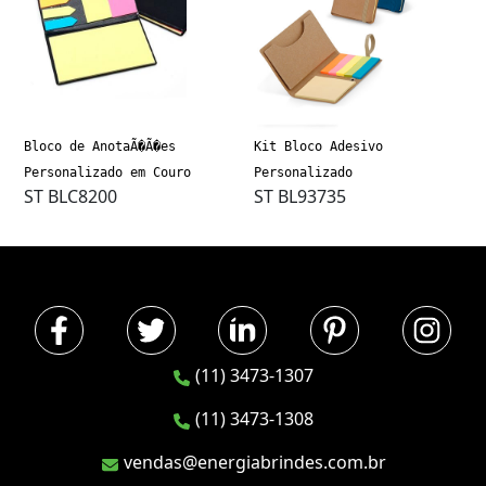
Bloco de AnotaÃ�Ã�es
Kit Bloco Adesivo
Personalizado em Couro
Personalizado
ST BLC8200
ST BL93735
(11) 3473-1307
(11) 3473-1308
vendas@energiabrindes.com.br