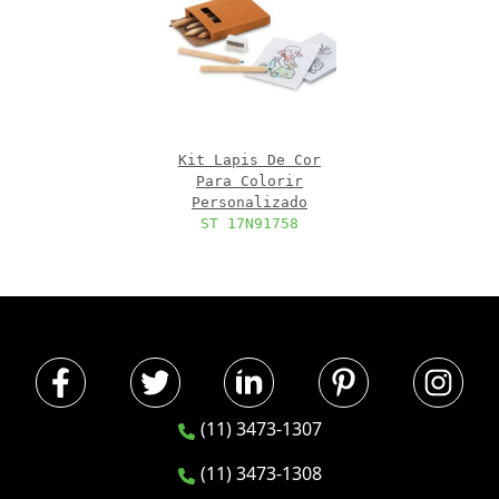
Kit Lapis De Cor
Para Colorir
Personalizado
ST 17N91758
(11) 3473-1307
(11) 3473-1308