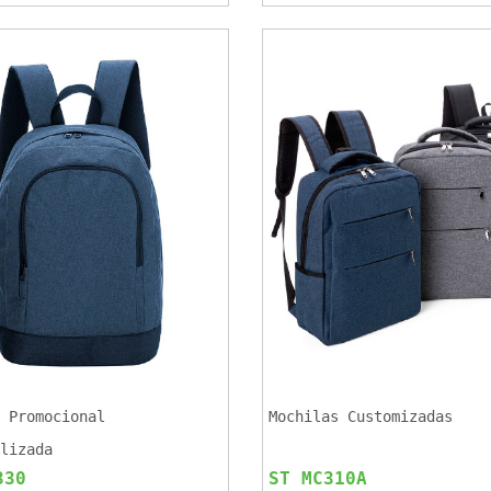
 Promocional
Mochilas Customizadas
lizada
330
ST MC310A