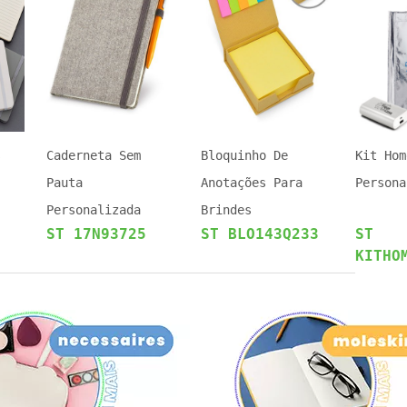
s
Caderneta Sem
Bloquinho De
Kit Hom
Pauta
Anotações Para
Persona
Personalizada
Brindes
ST 17N93725
ST BLO143Q233
ST
KITHO