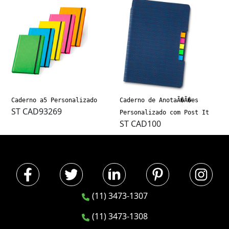
Caderno a5 Personalizado
Caderno de AnotaÃ�Ã�es
ST CAD93269
Personalizado com Post It
ST CAD100
(11) 3473-1307
(11) 3473-1308