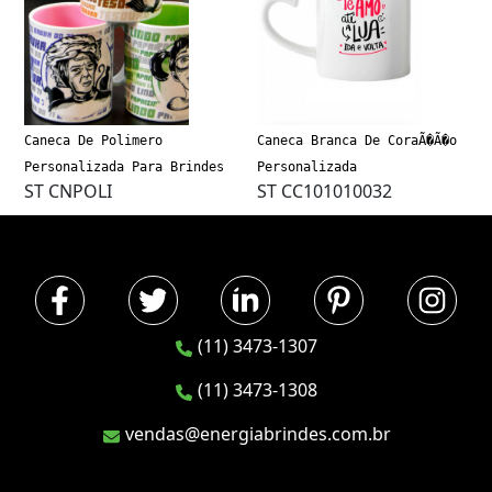
Caneca De Polimero
Caneca Branca De CoraÃ�Ã�o
Personalizada Para Brindes
Personalizada
ST CNPOLI
ST CC101010032
(11) 3473-1307
(11) 3473-1308
vendas@energiabrindes.com.br