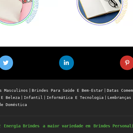
s Masculinos
Brindes Para Saúde E Bem-Estar
Datas Comem
 E Beleza
Infantil
Informática E Tecnologia
Lembranças
de Doméstica
22
Energia Brindes
a maior variedade em
Brindes Personal