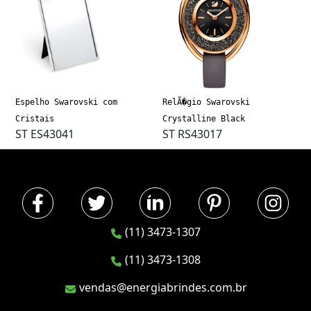
Espelho Swarovski com
RelÃ�gio Swarovski
Cristais
Crystalline Black
ST ES43041
ST RS43017
(11) 3473-1307
(11) 3473-1308
vendas@energiabrindes.com.br