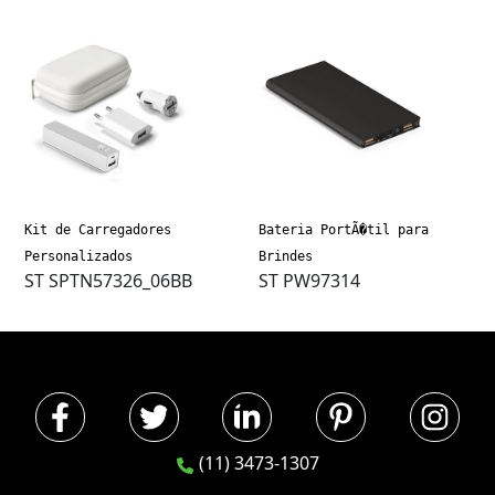
Kit de Carregadores
Bateria PortÃ�til para
Personalizados
Brindes
ST SPTN57326_06BB
ST PW97314
(11) 3473-1307