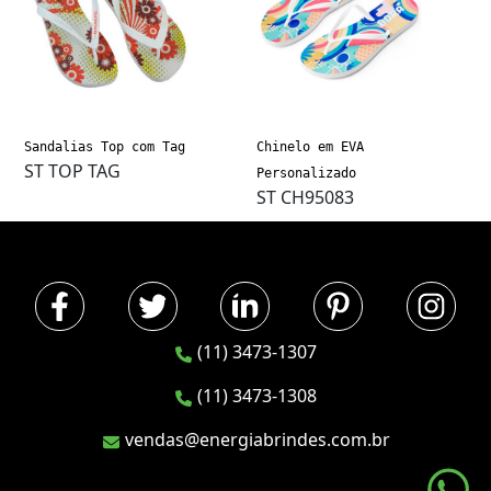
Sandalias Top com Tag
Chinelo em EVA
ST TOP TAG
Personalizado
ST CH95083
(11) 3473-1307
(11) 3473-1308
vendas@energiabrindes.com.br