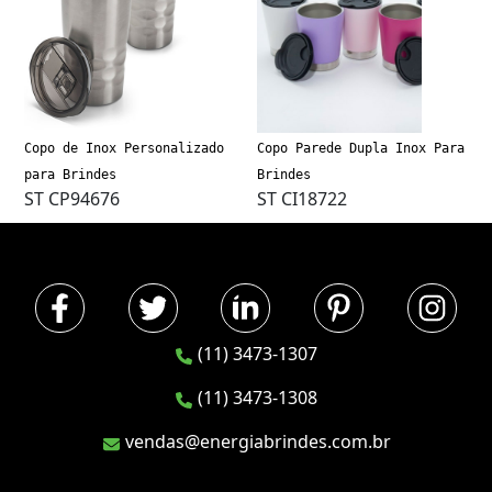
Copo de Inox Personalizado
Copo Parede Dupla Inox Para
para Brindes
Brindes
ST CP94676
ST CI18722
(11) 3473-1307
(11) 3473-1308
vendas@energiabrindes.com.br