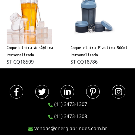
Coqueteleira AcrÃ�lica
Coqueteleira Plastica 500ml
Personalizada
Personalizada
ST CQ18509
ST CQ18786
(11) 3473-1307
(11) 3473-1308
vendas@energiabrindes.com.br