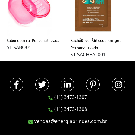
Saboneteira Personalizada
SachÃ� de Ã�lcool em gel
ST SABO01
Personalizado
ST SACHEAL001
(11) 3473-1307
(11) 3473-1308
vendas@energiabrindes.com.br