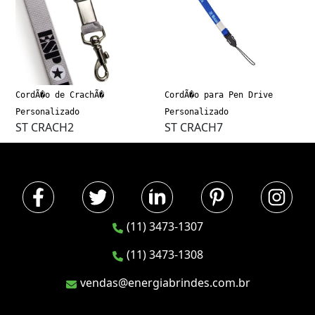
CordÃ�o de CrachÃ�
CordÃ�o para Pen Drive
Personalizado
Personalizado
ST CRACH2
ST CRACH7
(11) 3473-1307
(11) 3473-1308
vendas@energiabrindes.com.br