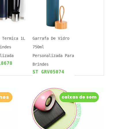
 Termica 1L
Garrafa De Vidro
indes
750ml
lizada
Personalizada Para
18678
Brindes
ST GRV05074