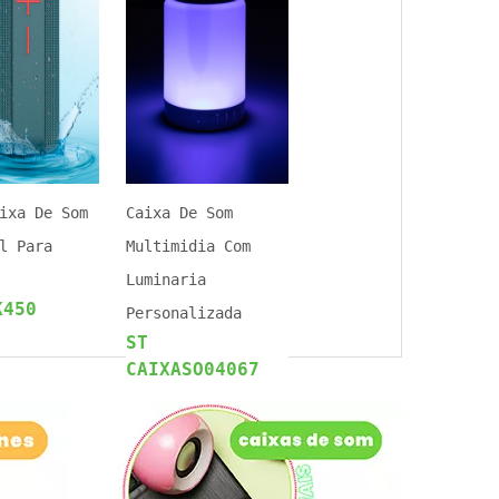
ixa De Som
Caixa De Som
l Para
Multimidia Com
Luminaria
K450
Personalizada
ST
CAIXASO04067