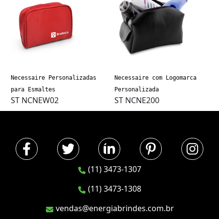
Necessaire Personalizadas
Necessaire com Logomarca
para Esmaltes
Personalizada
ST NCNEW02
ST NCNE200
(11) 3473-1307
(11) 3473-1308
vendas@energiabrindes.com.br