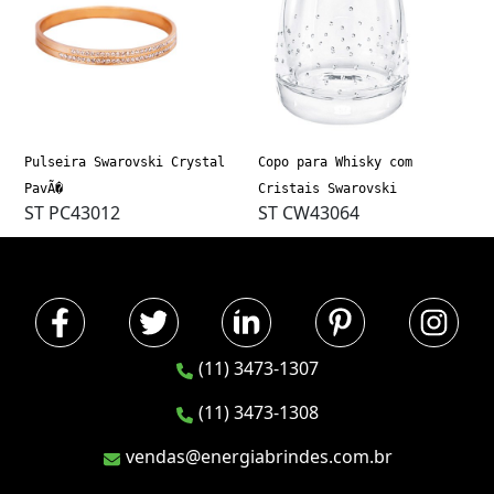
Pulseira Swarovski Crystal
Copo para Whisky com
PavÃ�
Cristais Swarovski
ST PC43012
ST CW43064
(11) 3473-1307
(11) 3473-1308
vendas@energiabrindes.com.br