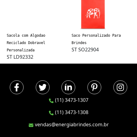
Sacola com Algodao
Saco Personalizado Para
Reciclado Dobravel
Brindes
ST SO22904
Personalizada
ST LD92332
(11) 3473-1307
(11) 3473-1308
vendas@energiabrindes.com.br