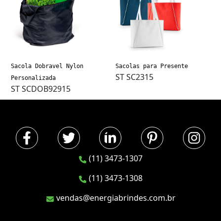
Sacola Dobravel Nylon
Sacolas para Presente
ST SC2315
Personalizada
ST SCDOB92915
(11) 3473-1307
(11) 3473-1308
vendas@energiabrindes.com.br