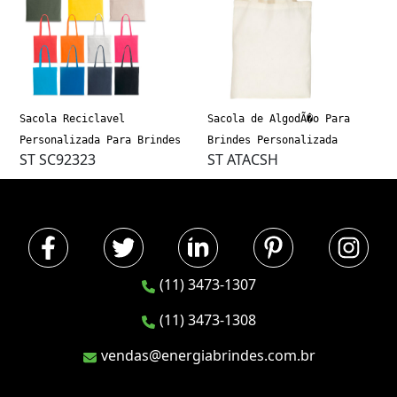
Sacola Reciclavel
Sacola de AlgodÃ�o Para
Personalizada Para Brindes
Brindes Personalizada
ST SC92323
ST ATACSH
(11) 3473-1307
(11) 3473-1308
vendas@energiabrindes.com.br