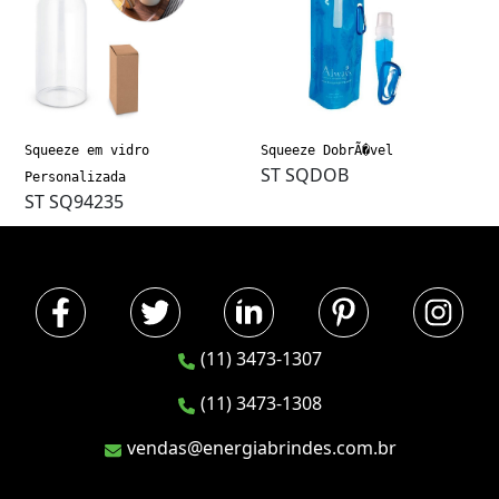
Squeeze em vidro
Squeeze DobrÃ�vel
ST SQDOB
Personalizada
ST SQ94235
(11) 3473-1307
(11) 3473-1308
vendas@energiabrindes.com.br