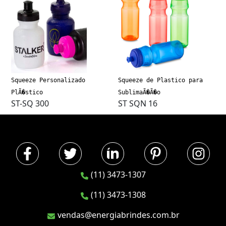
Squeeze Personalizado
Squeeze de Plastico para
PlÃ�stico
SublimaÃ�Ã�o
ST-SQ 300
ST SQN 16
(11) 3473-1307
(11) 3473-1308
vendas@energiabrindes.com.br