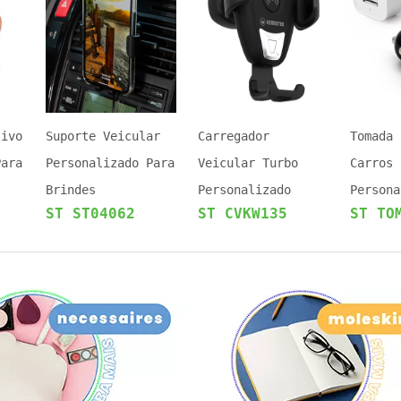
tivo
Suporte Veicular
Carregador
Tomada 
Para
Personalizado Para
Veicular Turbo
Carros
Brindes
Personalizado
Persona
G
ST ST04062
ST CVKW135
ST TO