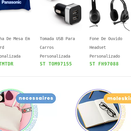
ha De Mesa Em
Tomada USB Para
Fone De Ouvido
rd
Carros
Headset
onalizada
Personalizada
Personalizado
TMTDR
ST TOM97155
ST FH97088