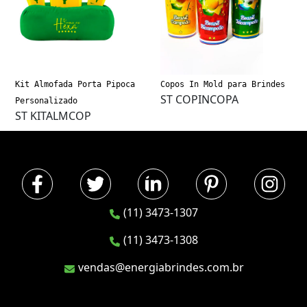
Kit Almofada Porta Pipoca
Copos In Mold para Brindes
ST COPINCOPA
Personalizado
ST KITALMCOP
(11) 3473-1307
(11) 3473-1308
vendas@energiabrindes.com.br