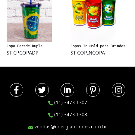
Copo Parede Dupla
Copos In Mold para Brindes
ST CPCOPADP
ST COPINCOPA
(11) 3473-1307
(11) 3473-1308
vendas@energiabrindes.com.br