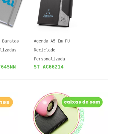
 Baratas
Agenda A5 Em PU
lizadas
Reciclado
Personalizada
7645NN
ST AG66214