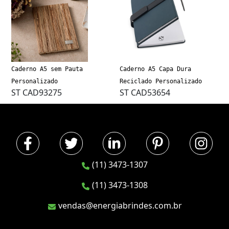
Caderno A5 sem Pauta
Caderno A5 Capa Dura
Personalizado
Reciclado Personalizado
ST CAD93275
ST CAD53654
(11) 3473-1307
(11) 3473-1308
vendas@energiabrindes.com.br