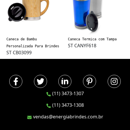
Caneca de Bambu
Caneca Termica com Tampa
ST CANYF618
Personalizada Para Brindes
ST CB03099
(11) 3473-1307
(11) 3473-1308
vendas@energiabrindes.com.br