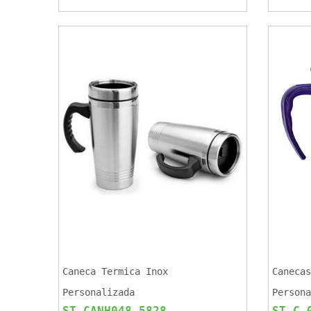
Caneca Termica Inox
Canecas
Personalizada
Persona
ST CANH048-5828
ST C 