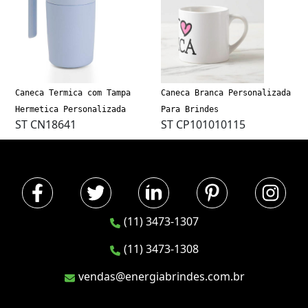
Caneca Termica com Tampa
Caneca Branca Personalizada
Hermetica Personalizada
Para Brindes
ST CN18641
ST CP101010115
(11) 3473-1307
(11) 3473-1308
vendas@energiabrindes.com.br