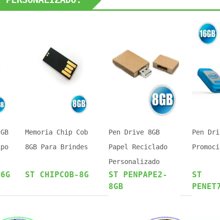
 GB
Memoria Chip Cob
Pen Drive 8GB
Pen Dri
ipo
8GB Para Brindes
Papel Reciclado
Promoci
Personalizado
16G
ST CHIPCOB-8G
ST PENPAPE2-
ST
8GB
PENET