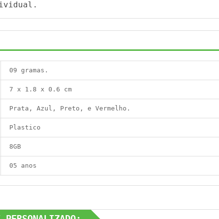
ividual.
09 gramas.
7 x 1.8 x 0.6 cm
Prata, Azul, Preto, e Vermelho.
Plastico
8GB
05 anos
E PERSONALIZADO: