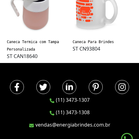
Caneca Termica com Tampa
Caneca Para Brindes
ST CN93804
Personalizada
ST CAN18640
(11) 3473-1307
(11) 3473-1308
vendas@energiabrindes.com.br