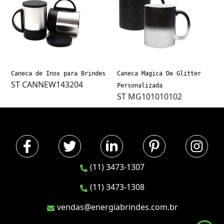
Caneca de Inox para Brindes
Caneca Magica De Glitter
ST CANNEW143204
Personalizada
ST MG101010102
(11) 3473-1307
(11) 3473-1308
vendas@energiabrindes.com.br